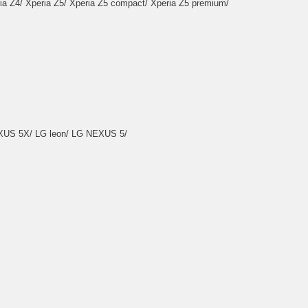
ia Z4/ Xperia Z5/ Xperia Z5 compact/ Xperia Z5 premium/
 5X/ LG leon/ LG NEXUS 5/