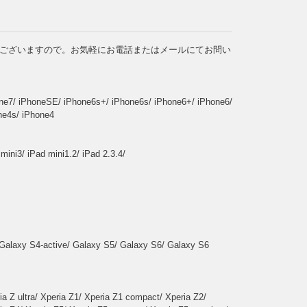
ございますので。お気軽にお電話またはメールにてお問い
ne7/ iPhoneSE/ iPhone6s+/ iPhone6s/ iPhone6+/ iPhone6/
ne4s/ iPhone4
 mini3/ iPad mini1.2/ iPad 2.3.4/
Galaxy S4-active/ Galaxy S5/ Galaxy S6/ Galaxy S6
ia Z ultra/ Xperia Z1/ Xperia Z1 compact/ Xperia Z2/