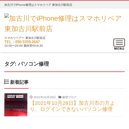
加古川でiPhone修理はスマホリペア 東加古川駅前店
スマホリペアー 東加古川駅前店
Toggle
TEL：050-5359-2647
10:00〜20:00 最終受付19:30
navigat
タグ:
パソコン修理
新着記事
2021年10月28日
修理ブログ
【2021年10月28日】加古川市の方よ
り、ログインできないパソコン修理