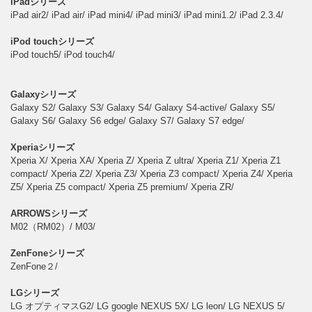
iPadシリーズ
iPad air2/ iPad air/ iPad mini4/ iPad mini3/ iPad mini1.2/ iPad 2.3.4/
iPod touchシリーズ
iPod touch5/ iPod touch4/
Galaxyシリーズ
Galaxy S2/ Galaxy S3/ Galaxy S4/ Galaxy S4-active/ Galaxy S5/
Galaxy S6/ Galaxy S6 edge/ Galaxy S7/ Galaxy S7 edge/
Xperiaシリーズ
Xperia X/ Xperia XA/ Xperia Z/ Xperia Z ultra/ Xperia Z1/ Xperia Z1
compact/ Xperia Z2/ Xperia Z3/ Xperia Z3 compact/ Xperia Z4/ Xperia
Z5/ Xperia Z5 compact/ Xperia Z5 premium/ Xperia ZR/
ARROWSシリーズ
M02（RM02）/ M03/
ZenFoneシリーズ
ZenFone２/
LGシリーズ
LG オプティマスG2/ LG google NEXUS 5X/ LG leon/ LG NEXUS 5/