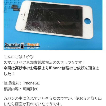
こんにちは！(
^^
)
/
スマホリペア東加古川駅前店のスタッフ
N
です！
今回は高砂市のお客様より
iPhone
修理のご依頼を頂きま
した！
修理端末：
iPhoneSE
相談内容：画面割れ
カバンの中に入れていたそうなのですが、使おうと取り出
したら画面が割れていたそうです。