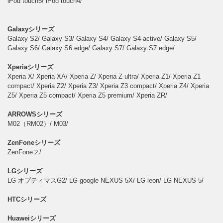
iPod touch5/ iPod touch4/
Galaxyシリーズ
Galaxy S2/ Galaxy S3/ Galaxy S4/ Galaxy S4-active/ Galaxy S5/
Galaxy S6/ Galaxy S6 edge/ Galaxy S7/ Galaxy S7 edge/
Xperiaシリーズ
Xperia X/ Xperia XA/ Xperia Z/ Xperia Z ultra/ Xperia Z1/ Xperia Z1
compact/ Xperia Z2/ Xperia Z3/ Xperia Z3 compact/ Xperia Z4/ Xperia
Z5/ Xperia Z5 compact/ Xperia Z5 premium/ Xperia ZR/
ARROWSシリーズ
M02（RM02）/ M03/
ZenFoneシリーズ
ZenFone２/
LGシリーズ
LG オプティマスG2/ LG google NEXUS 5X/ LG leon/ LG NEXUS 5/
HTCシリーズ
Huaweiシリーズ