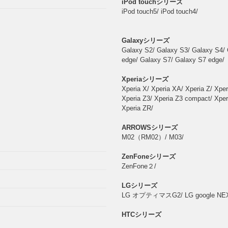
iPod touchシリーズ
iPod touch5/ iPod touch4/
Galaxyシリーズ
Galaxy S2/ Galaxy S3/ Galaxy S4/ 
edge/ Galaxy S7/ Galaxy S7 edge/
Xperiaシリーズ
Xperia X/ Xperia XA/ Xperia Z/ Xper
Xperia Z3/ Xperia Z3 compact/ Xper
Xperia ZR/
ARROWSシリーズ
M02（RM02）/ M03/
ZenFoneシリーズ
ZenFone２/
LGシリーズ
LG オプティマスG2/ LG google NEXUS
HTCシリーズ